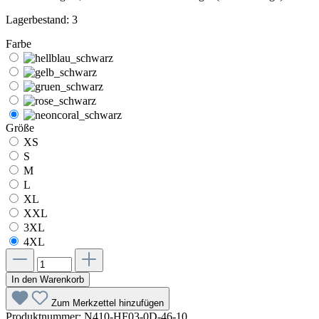
Lagerbestand: 3
Farbe
Größe
XS
S
M
L
XL
XXL
3XL
4XL
In den Warenkorb
Zum Merkzettel hinzufügen
Produktnummer:
N410-HF03-0D-46-10